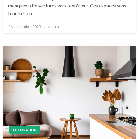
manquent d’ouvertures vers l’extérieur. Ces espaces sans
fenêtres ou…
Posted
26 septembre 2025
admin
on
DÉCORATION