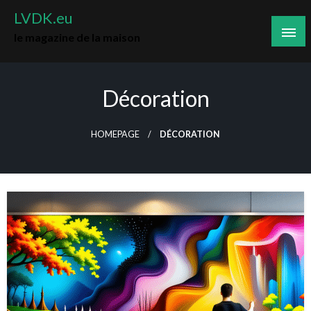
Skip
LVDK.eu
to
le magazine de la maison
content
Décoration
HOMEPAGE
DÉCORATION