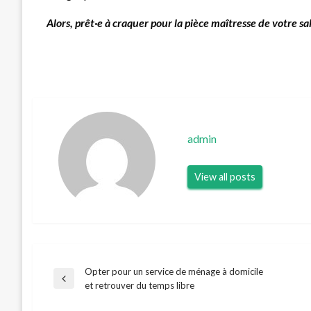
Alors, prêt·e à craquer pour la pièce maîtresse de votre sa
admin
View all posts
Opter pour un service de ménage à domicile
Navigation
Previous
et retrouver du temps libre
Post