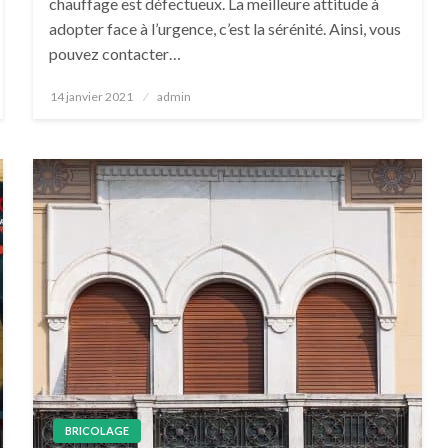
chauffage est défectueux. La meilleure attitude à
adopter face à l’urgence, c’est la sérénité. Ainsi, vous
pouvez contacter…
Posted
14 janvier 2021
admin
on
BRICOLAGE