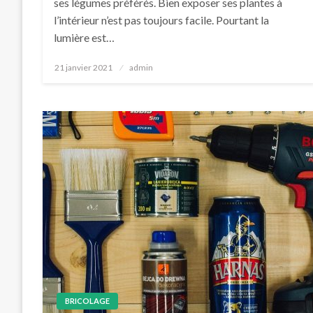
ses légumes préférés. Bien exposer ses plantes à
l’intérieur n’est pas toujours facile. Pourtant la
lumière est…
Posted
21 janvier 2021
admin
on
BRICOLAGE