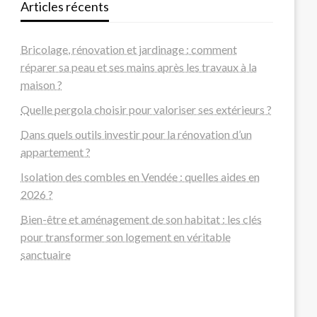
Articles récents
Bricolage, rénovation et jardinage : comment
réparer sa peau et ses mains après les travaux à la
maison ?
Quelle pergola choisir pour valoriser ses extérieurs ?
Dans quels outils investir pour la rénovation d’un
appartement ?
Isolation des combles en Vendée : quelles aides en
2026 ?
Bien-être et aménagement de son habitat : les clés
pour transformer son logement en véritable
sanctuaire