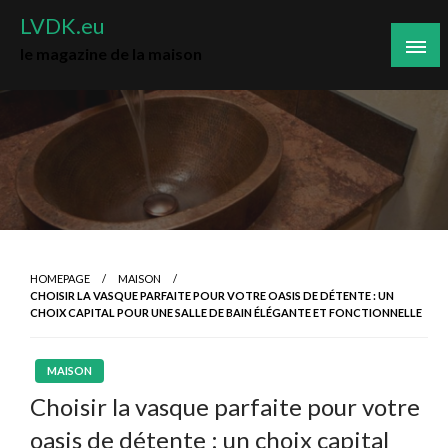
Skip
LVDK.eu
to
le magazine de la maison
content
HOMEPAGE
MAISON
CHOISIR LA VASQUE PARFAITE POUR VOTRE OASIS DE DÉTENTE : UN
CHOIX CAPITAL POUR UNE SALLE DE BAIN ÉLÉGANTE ET FONCTIONNELLE
MAISON
Choisir la vasque parfaite pour votre
oasis de détente : un choix capital