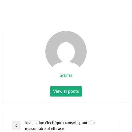
admin
View all posts
Navigation
Installation électrique : conseils pour une
Previous
maison sûre et efficace
de