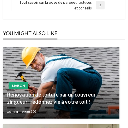
Post
Tout savoir sur la pose de parquet : astuces
l’article
Next
et conseils
Post
YOU MIGHT ALSO LIKE
MAISON
Rénovation de toiture par un couvreur
zingueur : redonnez vie à votre toit !
admin
6 juin 2024