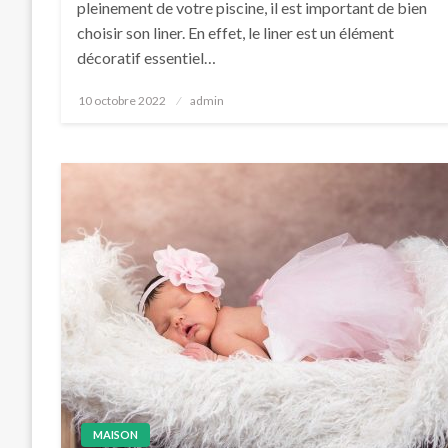
pleinement de votre piscine, il est important de bien
choisir son liner. En effet, le liner est un élément
décoratif essentiel…
Posted
10 octobre 2022
admin
on
MAISON