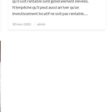
qu’il soit rentable sont généralement élevées.
N’empêche qu’il peut aussi arriver qu’un
investissement locatif ne soit pas rentable….
Posted
30 mars 2022
admin
on