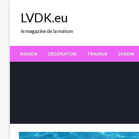
Skip
to
LVDK.eu
content
le magazine de la maison
MAISON
DÉCORATION
TRAVAUX
JARDIN