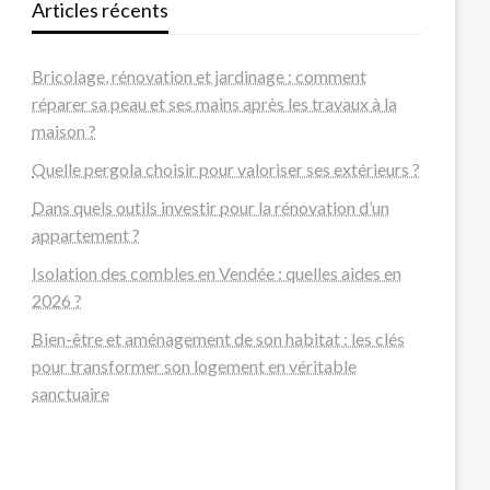
Articles récents
Bricolage, rénovation et jardinage : comment
réparer sa peau et ses mains après les travaux à la
maison ?
Quelle pergola choisir pour valoriser ses extérieurs ?
Dans quels outils investir pour la rénovation d’un
appartement ?
Isolation des combles en Vendée : quelles aides en
2026 ?
Bien-être et aménagement de son habitat : les clés
pour transformer son logement en véritable
sanctuaire