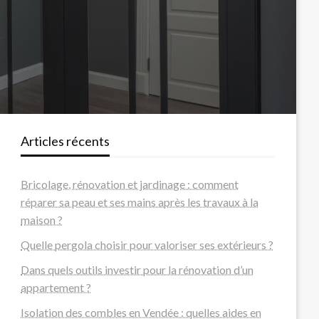
Articles récents
Bricolage, rénovation et jardinage : comment
réparer sa peau et ses mains après les travaux à la
maison ?
Quelle pergola choisir pour valoriser ses extérieurs ?
Dans quels outils investir pour la rénovation d’un
appartement ?
Isolation des combles en Vendée : quelles aides en