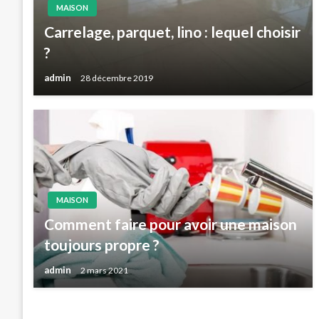
MAISON
Carrelage, parquet, lino : lequel choisir
?
admin
28 décembre 2019
MAISON
Comment faire pour avoir une maison
toujours propre ?
admin
2 mars 2021