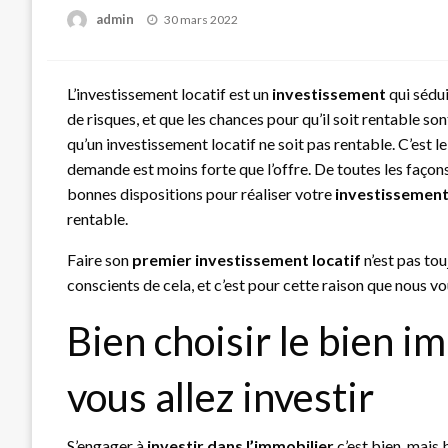
Posted
admin
30 mars 2022
on
L’investissement locatif est un
investissement
qui sédu
de risques, et que les chances pour qu’il soit rentable s
qu’un investissement locatif ne soit pas rentable. C’est l
demande est moins forte que l’offre. De toutes les façons
bonnes dispositions pour réaliser votre
investissement
rentable.
Faire son
premier investissement locatif
n’est pas tou
conscients de cela, et c’est pour cette raison que nous v
Bien choisir le bien i
vous allez investir
S’engager à
investir dans l’immobilier
c’est bien, mais b