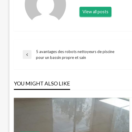
View all posts
5 avantages des robots nettoyeurs de piscine
Navigation
Previous
pour un bassin propre et sain
Post
de
YOU MIGHT ALSO LIKE
l’article