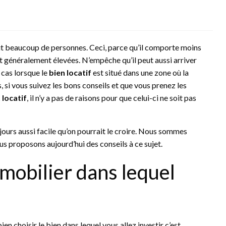
it beaucoup de personnes. Ceci, parce qu’il comporte moins
ont généralement élevées. N’empêche qu’il peut aussi arriver
e cas lorsque le
bien locatif
est situé dans une zone où la
, si vous suivez les bons conseils et que vous prenez les
 locatif
, il n’y a pas de raisons pour que celui-ci ne soit pas
jours aussi facile qu’on pourrait le croire. Nous sommes
ous proposons aujourd’hui des conseils à ce sujet.
mmobilier dans lequel
ien choisir le bien dans lequel vous allez investir c’est