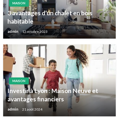
MAISON
3 avantages d’un chalet en bois
habitable
admin
12 octobre 2023
MAISON
Investir à Lyon : Maison Neuve et
avantages financiers
admin
21 août 2024