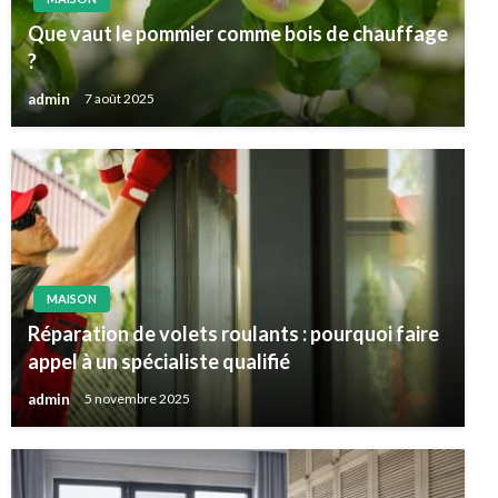
Que vaut le pommier comme bois de chauffage
?
admin
7 août 2025
MAISON
Réparation de volets roulants : pourquoi faire
appel à un spécialiste qualifié
admin
5 novembre 2025