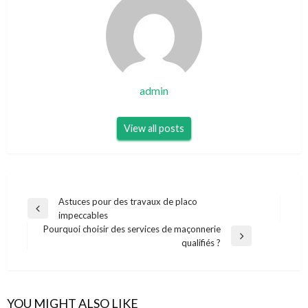
admin
View all posts
Navigation
Astuces pour des travaux de placo
Previous
impeccables
de
Post
Pourquoi choisir des services de maçonnerie
l’article
Next
qualifiés ?
Post
YOU MIGHT ALSO LIKE