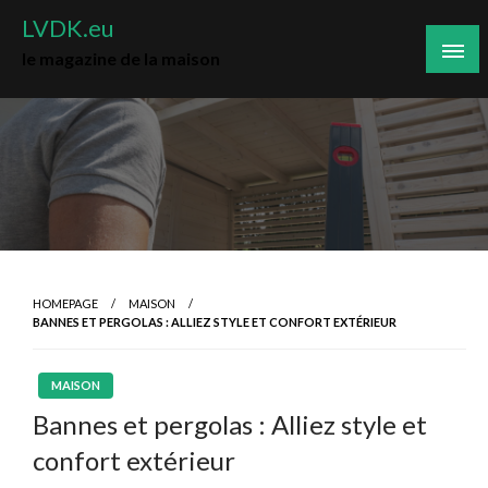
Skip
LVDK.eu
to
le magazine de la maison
content
HOMEPAGE
MAISON
BANNES ET PERGOLAS : ALLIEZ STYLE ET CONFORT EXTÉRIEUR
MAISON
Bannes et pergolas : Alliez style et
confort extérieur