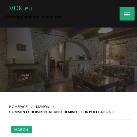
Skip
LVDK.eu
to
le magazine de la maison
content
HOMEPAGE
MAISON
COMMENT CHOISIR ENTRE UNE CHEMINÉE ET UN POÊLE À BOIS ?
MAISON