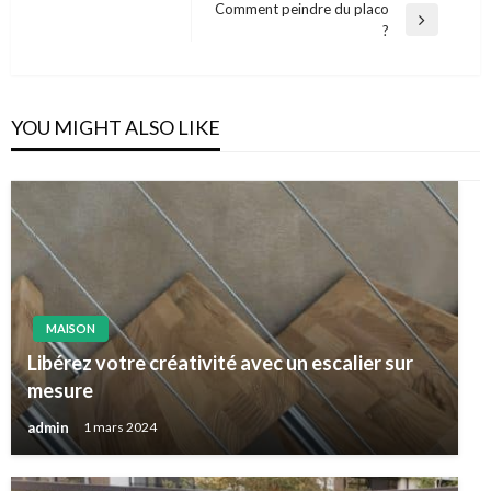
de
Comment peindre du placo
Post
Next
?
l’article
Post
YOU MIGHT ALSO LIKE
MAISON
Libérez votre créativité avec un escalier sur
mesure
admin
1 mars 2024