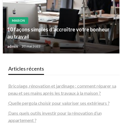
MAISON
10 façons simples d’accroître votre bonheur
au travail
admin
20 mai 2022
Articles récents
Bricolage, rénovation et jardinage : comment réparer sa
peau et ses mains après les travaux à la maison ?
Quelle pergola choisir pour valoriser ses extérieurs ?
Dans quels outils investir pour la rénovation d’un
appartement ?