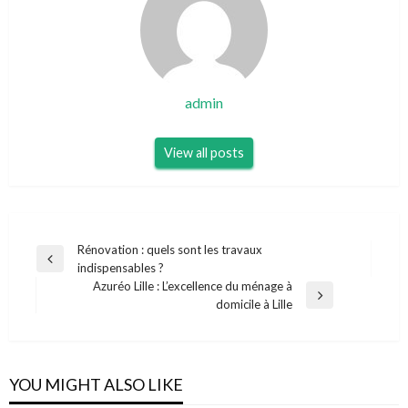
admin
View all posts
Navigation
Rénovation : quels sont les travaux
Previous
indispensables ?
de
Post
Azuréo Lille : L’excellence du ménage à
l’article
Next
domicile à Lille
Post
YOU MIGHT ALSO LIKE