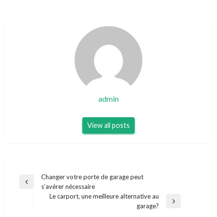
admin
View all posts
Navigation
Changer votre porte de garage peut
Previous
s’avérer nécessaire
de
Post
Le carport, une meilleure alternative au
l’article
Next
garage?
Post