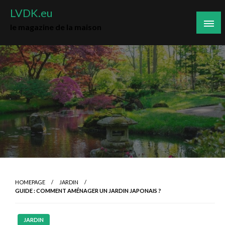
Skip
LVDK.eu
to
le magazine de la maison
content
HOMEPAGE
JARDIN
GUIDE : COMMENT AMÉNAGER UN JARDIN JAPONAIS ?
JARDIN