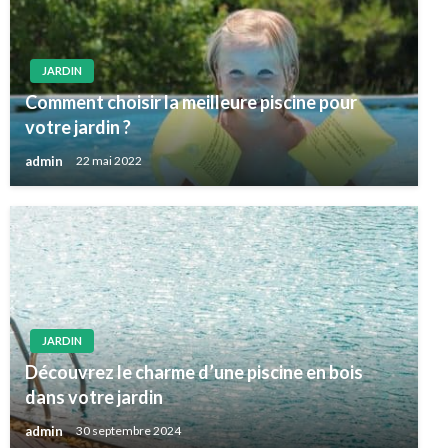
JARDIN
Comment choisir la meilleure piscine pour
votre jardin ?
admin
22 mai 2022
JARDIN
Découvrez le charme d’une piscine en bois
dans votre jardin
admin
30 septembre 2024