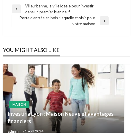
Navigation
Villeurbanne, la ville idéale pour investir
Previous
dans un premier bien neuf
de
Post
Porte d’entrée en bois : laquelle choisir pour
l’article
Next
votre maison
Post
YOU MIGHT ALSO LIKE
MAISON
Investir à Lyon : Maison Neuve et avantages
financiers
admin
21 août 2024