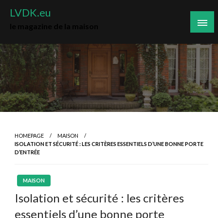
Skip
LVDK.eu
to
le magazine de la maison
content
HOMEPAGE
MAISON
ISOLATION ET SÉCURITÉ : LES CRITÈRES ESSENTIELS D’UNE BONNE PORTE
D’ENTRÉE
MAISON
Isolation et sécurité : les critères
essentiels d’une bonne porte