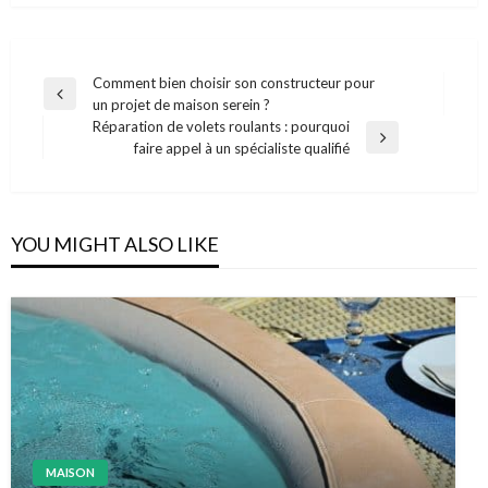
Navigation
Comment bien choisir son constructeur pour
Previous
un projet de maison serein ?
de
Post
Réparation de volets roulants : pourquoi
l’article
Next
faire appel à un spécialiste qualifié
Post
YOU MIGHT ALSO LIKE
MAISON