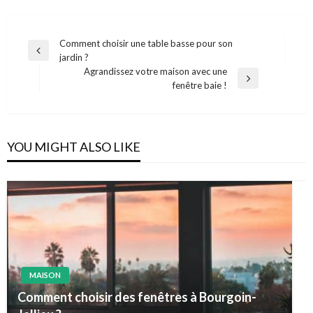
Navigation
Comment choisir une table basse pour son
Previous
jardin ?
de
Post
Agrandissez votre maison avec une
l’article
Next
fenêtre baie !
Post
YOU MIGHT ALSO LIKE
MAISON
Comment choisir des fenêtres à Bourgoin-