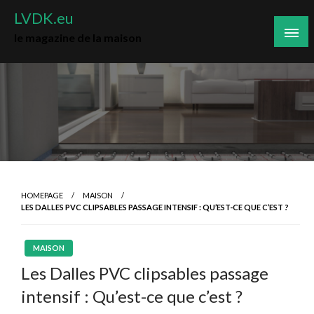
Skip
LVDK.eu
to
le magazine de la maison
content
HOMEPAGE
MAISON
LES DALLES PVC CLIPSABLES PASSAGE INTENSIF : QU’EST-CE QUE C’EST ?
MAISON
Les Dalles PVC clipsables passage
intensif : Qu’est-ce que c’est ?