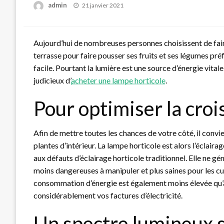
Posted
admin
21 janvier 2021
on
Aujourd’hui de nombreuses personnes choisissent de faire 
terrasse pour faire pousser ses fruits et ses légumes préf
facile. Pourtant la lumière est une source d’énergie vita
judicieux d’
acheter une lampe horticole
.
Pour optimiser la cro
Afin de mettre toutes les chances de votre côté, il convie
plantes d’intérieur. La lampe horticole est alors l’éclairag
aux défauts d’éclairage horticole traditionnel. Elle ne gé
moins dangereuses à manipuler et plus saines pour les cul
consommation d’énergie est également moins élevée qu’av
considérablement vos factures d’électricité.
Un spectre lumineux 