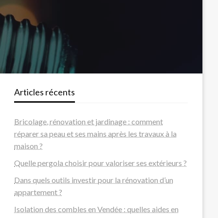
Articles récents
Bricolage, rénovation et jardinage : comment
réparer sa peau et ses mains après les travaux à la
maison ?
Quelle pergola choisir pour valoriser ses extérieurs ?
Dans quels outils investir pour la rénovation d’un
appartement ?
Isolation des combles en Vendée : quelles aides en