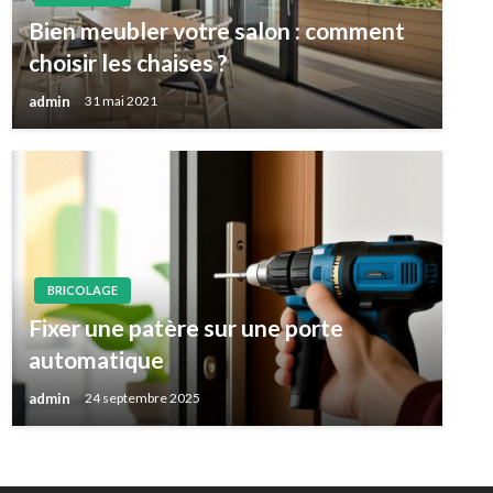
Bien meubler votre salon : comment
choisir les chaises ?
admin
31 mai 2021
BRICOLAGE
Fixer une patère sur une porte
automatique
admin
24 septembre 2025