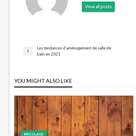
View all posts
Les tendances d’aménagement de salle de
Navigation
Previous
bain en 2021
Post
de
YOU MIGHT ALSO LIKE
l’article
BRICOLAGE