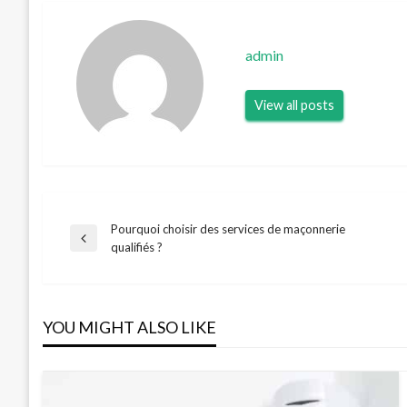
admin
View all posts
Pourquoi choisir des services de maçonnerie
Navigation
Previous
qualifiés ?
Post
de
YOU MIGHT ALSO LIKE
l’article