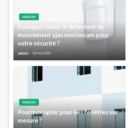
MAISON
Pourquoi choisir le détecteur de
mouvement ajax motioncam pour
votre sécurité ?
admin
16 mai 2025
MAISON
Pourquoi opter pour des fenêtres sur
mesure ?