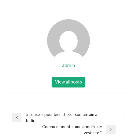
admin
View all posts
Navigation
5 conseils pour bien choisir son terrain à
Previous
bâtir
de
Post
Comment monter une armoire de
l’article
Next
vestiaire ?