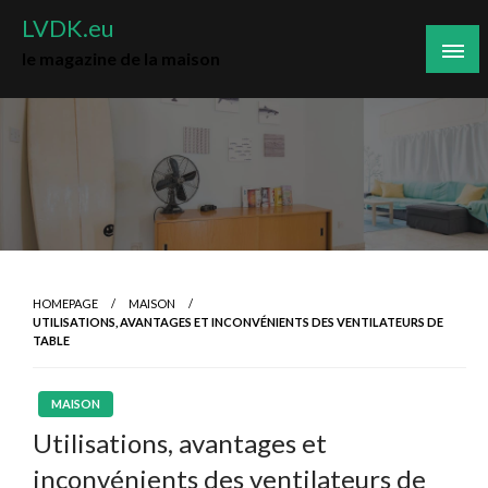
Skip
LVDK.eu
to
le magazine de la maison
content
HOMEPAGE
MAISON
UTILISATIONS, AVANTAGES ET INCONVÉNIENTS DES VENTILATEURS DE
TABLE
MAISON
Utilisations, avantages et
inconvénients des ventilateurs de