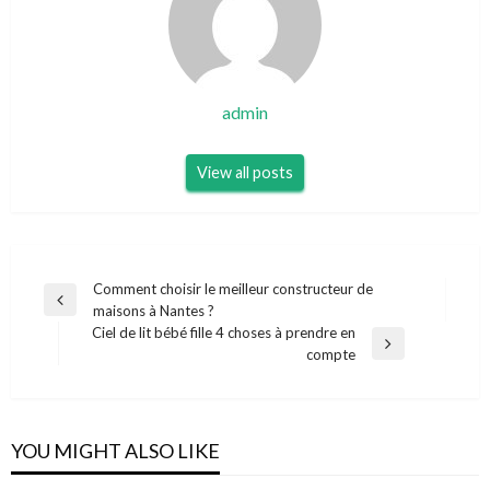
admin
View all posts
Navigation
Comment choisir le meilleur constructeur de
Previous
maisons à Nantes ?
de
Post
Ciel de lit bébé fille 4 choses à prendre en
l’article
Next
compte
Post
YOU MIGHT ALSO LIKE