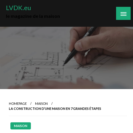
Skip
LVDK.eu
to
le magazine de la maison
content
HOMEPAGE
MAISON
LA CONSTRUCTION D’UNE MAISON EN 7 GRANDES ÉTAPES
MAISON