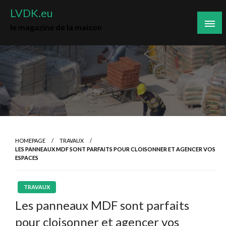
Skip
LVDK.eu
to
le magazine de la maison
content
HOMEPAGE
TRAVAUX
LES PANNEAUX MDF SONT PARFAITS POUR CLOISONNER ET AGENCER VOS
ESPACES
TRAVAUX
Les panneaux MDF sont parfaits
pour cloisonner et agencer vos