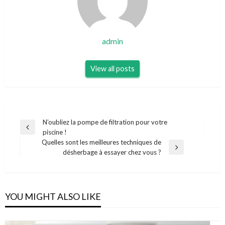
admin
View all posts
Navigation
N’oubliez la pompe de filtration pour votre
Previous
piscine !
de
Post
Quelles sont les meilleures techniques de
l’article
Next
désherbage à essayer chez vous ?
Post
YOU MIGHT ALSO LIKE