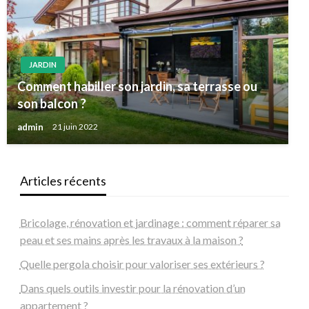
JARDIN
Comment habiller son jardin, sa terrasse ou
son balcon ?
admin
21 juin 2022
Articles récents
Bricolage, rénovation et jardinage : comment réparer sa
peau et ses mains après les travaux à la maison ?
Quelle pergola choisir pour valoriser ses extérieurs ?
Dans quels outils investir pour la rénovation d’un
appartement ?