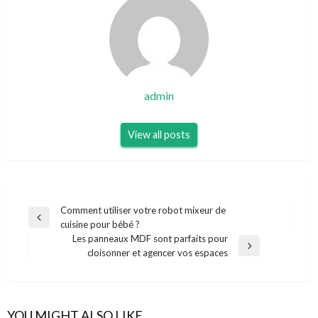
admin
View all posts
Navigation
Comment utiliser votre robot mixeur de
Previous
cuisine pour bébé ?
de
Post
Les panneaux MDF sont parfaits pour
l’article
Next
cloisonner et agencer vos espaces
Post
YOU MIGHT ALSO LIKE