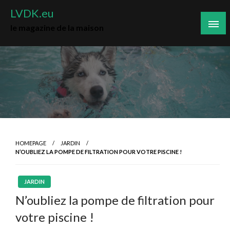
Skip
LVDK.eu
to
le magazine de la maison
content
HOMEPAGE
JARDIN
N’OUBLIEZ LA POMPE DE FILTRATION POUR VOTRE PISCINE !
JARDIN
N’oubliez la pompe de filtration pour
votre piscine !