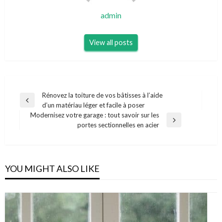
admin
View all posts
Navigation
Rénovez la toiture de vos bâtisses à l’aide
Previous
d’un matériau léger et facile à poser
de
Post
Modernisez votre garage : tout savoir sur les
l’article
Next
portes sectionnelles en acier
Post
YOU MIGHT ALSO LIKE