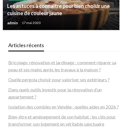
Les astuces à connaitre pour bien choisir une
cuisine de couleur jaune
admin
17 mai 2020
Articles récents
Bricolage, rénovation et jardinage : comment réparer sa
peau et ses mains après les travaux à la maison ?
Quelle pergola choisir pour valoriser ses extérieurs ?
Dans quels outils investir pour la rénovation d’un
appartement ?
Isolation des combles en Vendée : quelles aides en 2026 ?
Bien-être et aménagement de son habitat : les clés pour
transformer son logement en véritable sanctuaire