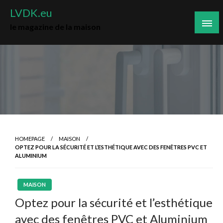
Skip
LVDK.eu
to
le magazine de la maison
content
HOMEPAGE
MAISON
OPTEZ POUR LA SÉCURITÉ ET L’ESTHÉTIQUE AVEC DES FENÊTRES PVC ET
ALUMINIUM
MAISON
Optez pour la sécurité et l’esthétique
avec des fenêtres PVC et Aluminium