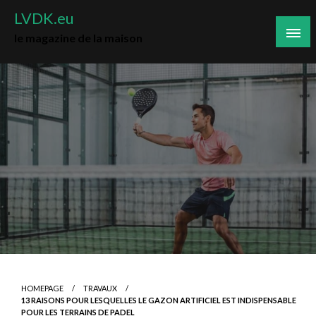
Skip
LVDK.eu
to
le magazine de la maison
content
HOMEPAGE
TRAVAUX
13 RAISONS POUR LESQUELLES LE GAZON ARTIFICIEL EST INDISPENSABLE
POUR LES TERRAINS DE PADEL