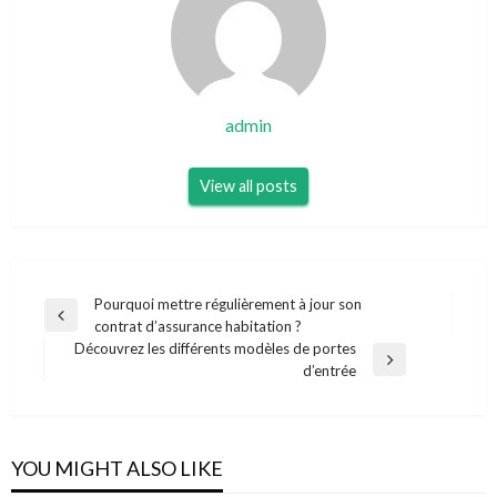
admin
View all posts
Navigation
Pourquoi mettre régulièrement à jour son
Previous
contrat d’assurance habitation ?
de
Post
Découvrez les différents modèles de portes
l’article
Next
d’entrée
Post
YOU MIGHT ALSO LIKE