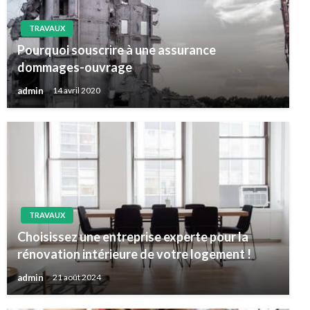
TRAVAUX
Pourquoi souscrire à une assurance
dommages-ouvrage
admin
14 avril 2020
TRAVAUX
Choisissez une entreprise experte pour la
rénovation intérieure de votre logement !
admin
21 août 2024