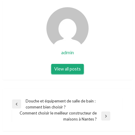
admin
View all posts
Navigation
Douche et équipement de salle de bain :
Previous
comment bien choisir ?
de
Post
Comment choisir le meilleur constructeur de
l’article
Next
maisons à Nantes ?
Post