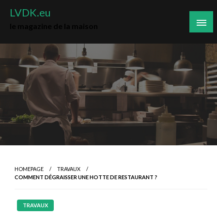
Skip
LVDK.eu
to
le magazine de la maison
content
HOMEPAGE
TRAVAUX
COMMENT DÉGRAISSER UNE HOTTE DE RESTAURANT ?
TRAVAUX