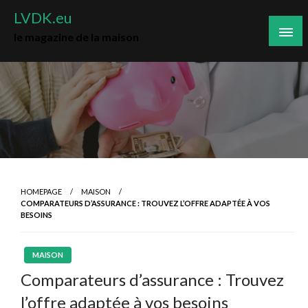
Skip
LVDK.eu
to
le magazine de la maison
content
HOMEPAGE
MAISON
COMPARATEURS D’ASSURANCE : TROUVEZ L’OFFRE ADAPTÉE À VOS
BESOINS
MAISON
Comparateurs d’assurance : Trouvez
l’offre adaptée à vos besoins