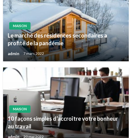
MAISON
Le marché des résidences secondaires a
profité de la pandémie
admin
7 mars 2022
MAISON
10 façons simples d’accroître votre bonheur
au travail
admin
20 mai 2022