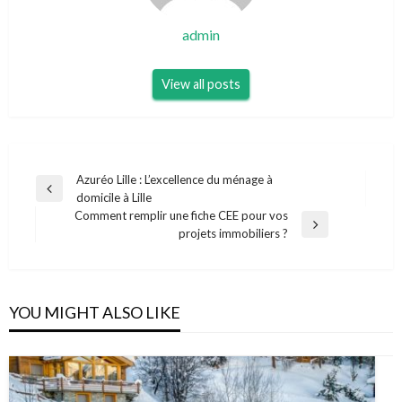
admin
View all posts
Navigation
Azuréo Lille : L’excellence du ménage à
Previous
domicile à Lille
de
Post
Comment remplir une fiche CEE pour vos
l’article
Next
projets immobiliers ?
Post
YOU MIGHT ALSO LIKE