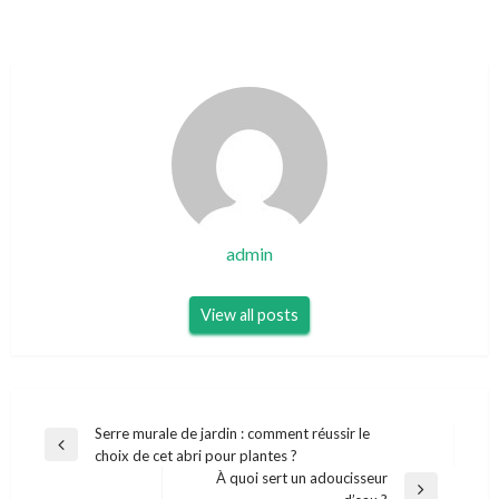
admin
View all posts
Navigation
Serre murale de jardin : comment réussir le
Previous
choix de cet abri pour plantes ?
de
Post
À quoi sert un adoucisseur
l’article
Next