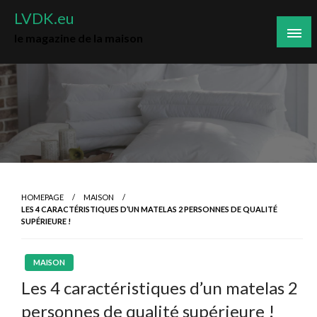
Skip
LVDK.eu
to
le magazine de la maison
content
HOMEPAGE
MAISON
LES 4 CARACTÉRISTIQUES D’UN MATELAS 2 PERSONNES DE QUALITÉ
SUPÉRIEURE !
MAISON
Les 4 caractéristiques d’un matelas 2
personnes de qualité supérieure !