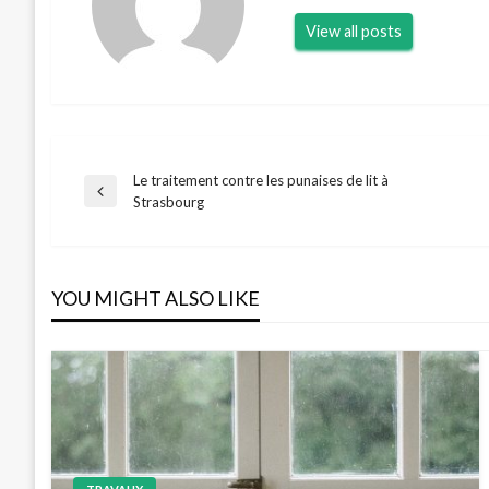
View all posts
Le traitement contre les punaises de lit à
Navigation
Previous
Strasbourg
Post
de
YOU MIGHT ALSO LIKE
l’article