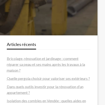
Articles récents
Bricolage, rénovation et jardinage : comment
réparer sa peau et ses mains après les travaux à la
maison ?
Quelle pergola choisir pour valoriser ses extérieurs ?
Dans quels outils investir pour la rénovation d’un
appartement ?
Isolation des combles en Vendée : quelles aides en