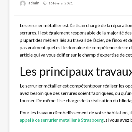
Posted
admin
16 février 2021
on
Le serrurier métallier est l’artisan chargé de la réparation
serrures. Il est également responsable de la majorité des ac
plupart des métiers liés au travail de l’acier, de l’inox et 
pas vraiment quel est le domaine de compétence de ce dern
article qui va vous édifier sur le champ d’expertise de ce
Les principaux travaux
Le serrurier métallier est compétent pour réaliser les op
avez besoin que des serrures soient fabriquées, ou qu’une 
tourner. De même, il se charge de la réalisation du blind
Pour les travaux d’embellissement de votre habitation, il 
appel à ce serrurier metallier à Strasbourg
,
si vous avez 