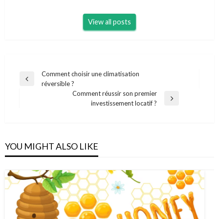
View all posts
Navigation
Comment choisir une climatisation
Previous
réversible ?
de
Post
Comment réussir son premier
l’article
Next
investissement locatif ?
Post
YOU MIGHT ALSO LIKE