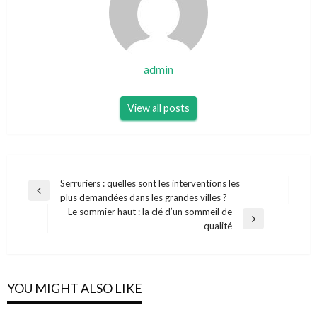
admin
View all posts
Navigation
Serruriers : quelles sont les interventions les
Previous
plus demandées dans les grandes villes ?
de
Post
Le sommier haut : la clé d’un sommeil de
l’article
Next
qualité
Post
YOU MIGHT ALSO LIKE