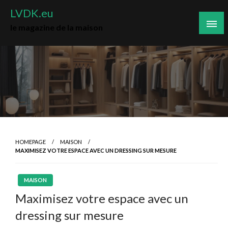
Skip
LVDK.eu
to
le magazine de la maison
content
HOMEPAGE
MAISON
MAXIMISEZ VOTRE ESPACE AVEC UN DRESSING SUR MESURE
MAISON
Maximisez votre espace avec un
dressing sur mesure