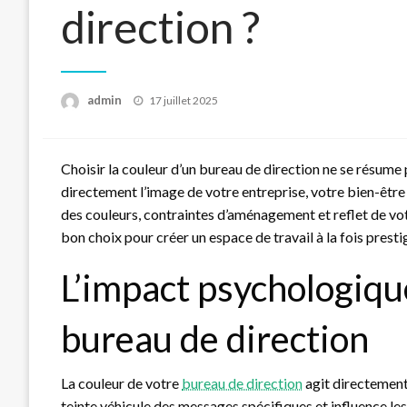
direction ?
Posted
admin
17 juillet 2025
on
Choisir la couleur d’un bureau de direction ne se résume 
directement l’image de votre entreprise, votre bien-êtr
des couleurs, contraintes d’aménagement et reflet de vo
bon choix pour créer un espace de travail à la fois presti
L’impact psychologiqu
bureau de direction
La couleur de votre
bureau de direction
agit directement 
teinte véhicule des messages spécifiques et influence l