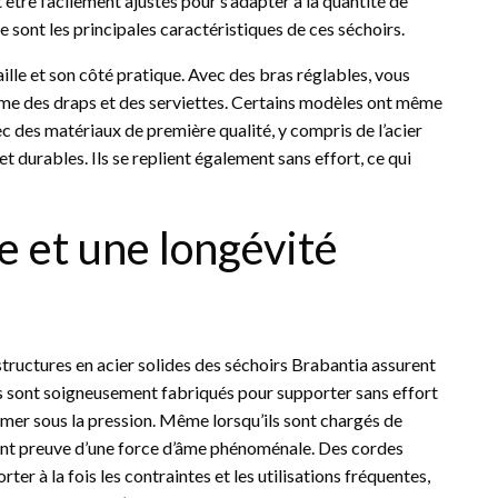
 être facilement ajustés pour s’adapter à la quantité de
le sont les principales caractéristiques de ces séchoirs.
aille et son côté pratique. Avec des bras réglables, vous
me des draps et des serviettes. Certains modèles ont même
ec des matériaux de première qualité, y compris de l’acier
 durables. Ils se replient également sans effort, ce qui
e et une longévité
 structures en acier solides des séchoirs Brabantia assurent
s sont soigneusement fabriqués pour supporter sans effort
former sous la pression. Même lorsqu’ils sont chargés de
ont preuve d’une force d’âme phénoménale. Des cordes
r à la fois les contraintes et les utilisations fréquentes,