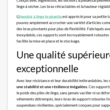
Conçus avec ingéniosité, les séchoirs à piédestal peuvent
linge à sécher. Les bras rétractables et la hauteur réglab
L’
étendoir à linge brabantia
est apprécié pour sa petite t
pouvez amplement accrocher une variété d’articles com
des bras pivotants pour plus de flexibilité. Fabriqués av
inoxydable, ces supports sont incroyablement robustes et
facilite la mise en place et le stockage.
Une qualité supérieur
exceptionnelle
Avec leur résistance et leur durabilité inébranlables, les
une stabilité et une résilience inégalées
. Ces support
le poids des piles de linge, sans jamais vaciller ni se dé
vêtements détrempés, leurs bras de support robustes f
suspendues résilientes, spécialement conçues pour supporte