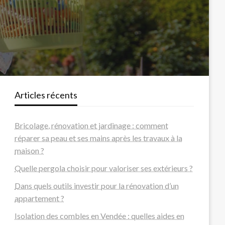
Articles récents
Bricolage, rénovation et jardinage : comment
réparer sa peau et ses mains après les travaux à la
maison ?
Quelle pergola choisir pour valoriser ses extérieurs ?
Dans quels outils investir pour la rénovation d’un
appartement ?
Isolation des combles en Vendée : quelles aides en